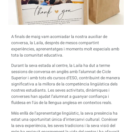
A finals de maig vam acomiadar la nostra auxiliar de
conversa, la Laila, després de mesos compartint
experiències, aprenentatges i moments molt especials amb
tota la comunitat educativa.
Durant la seva estada al centre, la Laila ha dut a terme
sessions de conversa en anglès amb l’alumnat de Cicle
Superior i amb tots els cursos d’ESO, contribuint de manera
significativa a la millora de la competència lingüística dels
nostres estudiants. Les seves activitats, dinàmiques i
converses han ajudat l’alumnat a guanyar confiança i
fluïdesa en l’ús de la llengua anglesa en contextos reals.
Més enllà de l’aprenentatge lingüístic, la seva presència ha
estat una oportunitat única d’intercanvi cultural. Conèixer
la seva experiència, les seves tradicions i la seva visió del
món ha enriquit enormement la vida del centre i ha afavorit