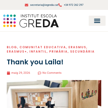
secretaria@iegreda.cat
+34 972 262 297
BLOG
,
COMUNITAT EDUCATIVA
,
ERASMUS
,
ERASMUS+
,
INFANTIL
,
PRIMÀRIA
,
SECUNDÀRIA
Thank you Laila!
maig 29, 2026
No Comments