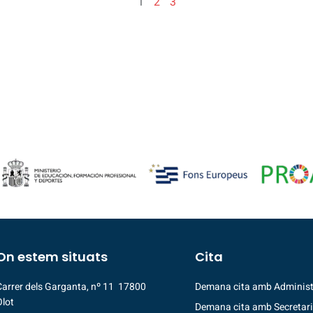
1
2
3
On estem situats
Cita
Carrer dels Garganta, nº 11 17800
Demana cita amb Administ
Olot
Demana cita amb Secretar