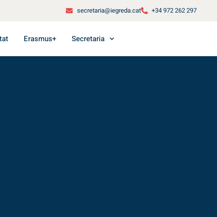
secretaria@iegreda.cat
+34 972 262 297
tat
Erasmus+
Secretaria