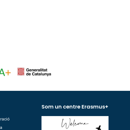
Som un centre Erasmus+
ració
ia