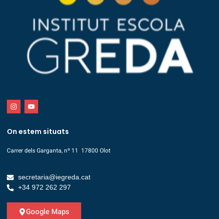
On estem situats
Carrer dels Garganta, nº 11 17800 Olot
secretaria@iegreda.cat
+34 972 262 297
Google Maps