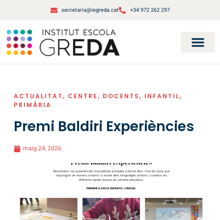
secretaria@iegreda.cat
+34 972 262 297
ACTUALITAT
,
CENTRE
,
DOCENTS
,
INFANTIL
,
PRIMÀRIA
Premi Baldiri Experiències
maig 24, 2026