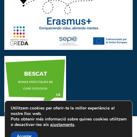
Utilitzem cookies per oferir-te la millor experiència al
nostre lloc web.
Pots obtenir més informació sobre quines cookies utilitzem
o desactivar-les als
ajustaments
.
Avís Legal
Política de Privacitat
Política de Cookies
Acceptar