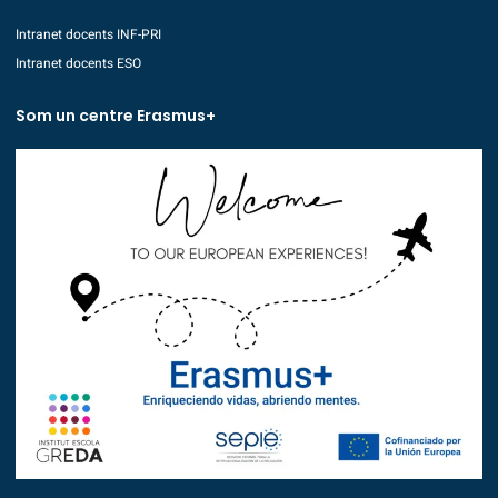
Intranet docents INF-PRI
Intranet docents ESO
Som un centre Erasmus+