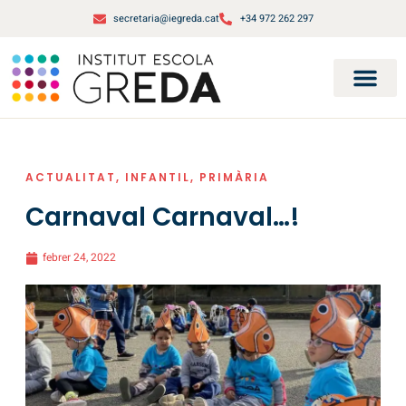
secretaria@iegreda.cat
+34 972 262 297
ACTUALITAT
,
INFANTIL
,
PRIMÀRIA
Carnaval Carnaval…!
febrer 24, 2022