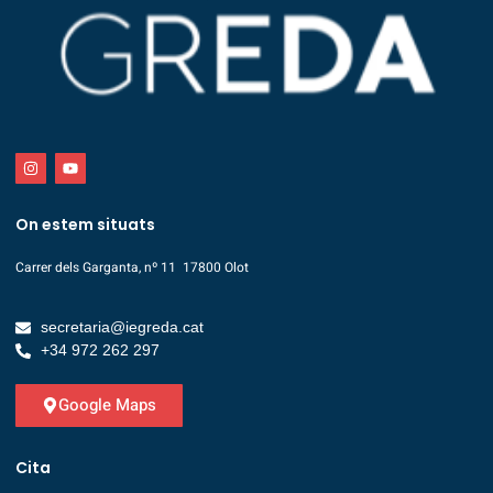
On estem situats
Carrer dels Garganta, nº 11 17800 Olot
secretaria@iegreda.cat
+34 972 262 297
Google Maps
Cita