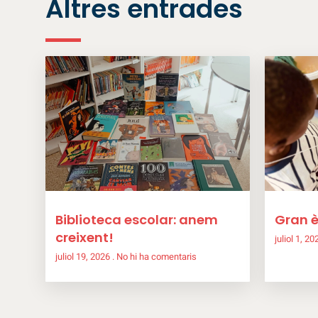
Altres entrades
Biblioteca escolar: anem
Gran è
creixent!
juliol 1, 2
juliol 19, 2026
No hi ha comentaris