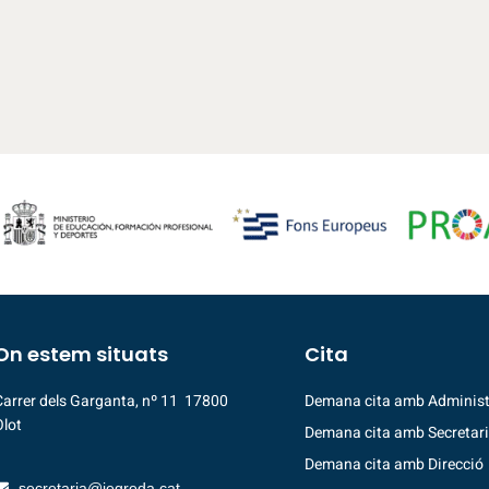
On estem situats
Cita
Carrer dels Garganta, nº 11 17800
Demana cita amb Administ
Olot
Demana cita amb Secretar
Demana cita amb Direcció
secretaria@iegreda.cat