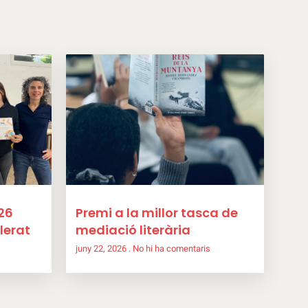
26
Premi a la millor tasca de
lerat
mediació literària
juny 22, 2026
No hi ha comentaris