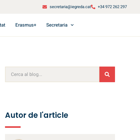
secretaria@iegreda.cat
+34 972 262 297
tat
Erasmus+
Secretaria
Autor de l'article