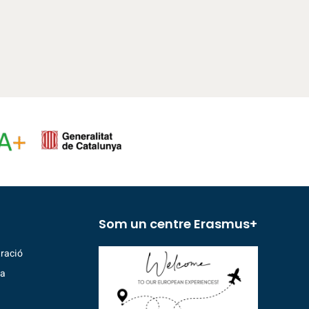
Som un centre Erasmus+
ració
ia