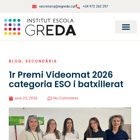
secretaria@iegreda.cat
+34 972 262 297
BLOG
,
SECUNDÀRIA
1r Premi Videomat 2026
categoria ESO i batxillerat
juny 23, 2026
No Comments