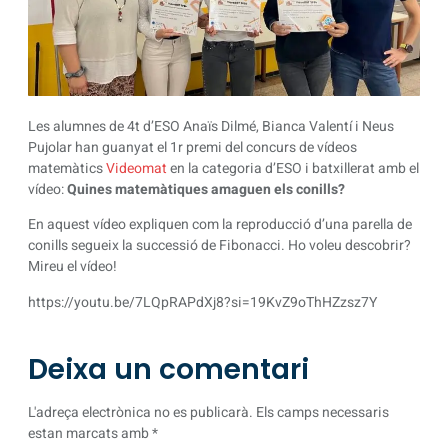
Les alumnes de 4t d’ESO Anaïs Dilmé, Bianca Valentí i Neus
Pujolar han guanyat el 1r premi del concurs de vídeos
matemàtics
Videomat
en la categoria d’ESO i batxillerat amb el
vídeo:
Quines matemàtiques amaguen els conills?
En aquest vídeo expliquen com la reproducció d’una parella de
conills segueix la successió de Fibonacci. Ho voleu descobrir?
Mireu el vídeo!
https://youtu.be/7LQpRAPdXj8?si=19KvZ9oThHZzsz7Y
Deixa un comentari
L'adreça electrònica no es publicarà.
Els camps necessaris
estan marcats amb
*