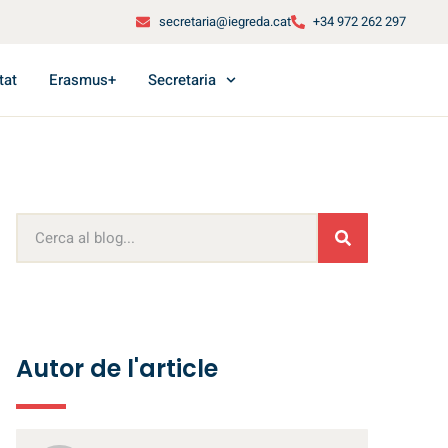
secretaria@iegreda.cat
+34 972 262 297
tat
Erasmus+
Secretaria
Autor de l'article