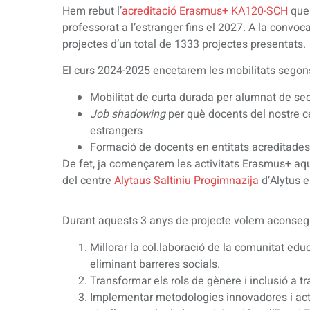
Hem rebut l’
acreditació Erasmus+ KA120-SCH
que 
professorat a l’estranger fins el 2027. A la convoc
projectes d’un total de 1333 projectes presentats.
El curs 2024-2025 encetarem les mobilitats segon
Mobilitat de curta durada per alumnat de se
Job shadowing
per què docents del nostre c
estrangers
Formació de docents en entitats acreditades 
De fet, ja començarem les activitats Erasmus+ aqu
del centre
Alytaus Saltiniu Progimnazija
d’Alytus e
Durant aquests 3 anys de projecte volem aconsegu
Millorar la col.laboració de la comunitat educ
eliminant barreres socials.
Transformar els rols de gènere i inclusió a tr
Implementar metodologies innovadores i act