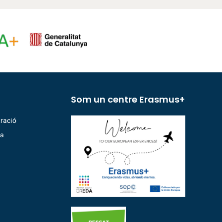
Som un centre Erasmus+
ració
ia