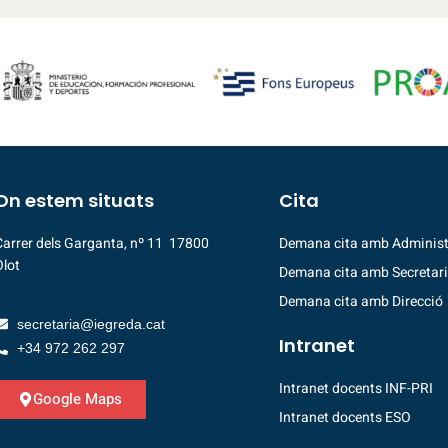
On estem situats
Cita
Carrer dels Garganta, nº 11 17800
Demana cita amb Administ
Olot
Demana cita amb Secretar
Demana cita amb Direcció
secretaria@iegreda.cat
Intranet
+34 972 262 297
Intranet docents INF-PRI
Google Maps
Intranet docents ESO