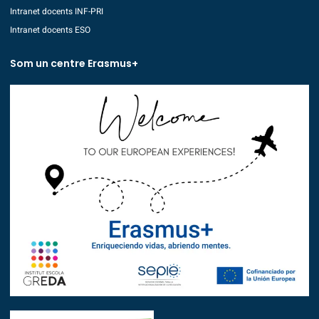
Intranet docents INF-PRI
Intranet docents ESO
Som un centre Erasmus+