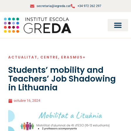
secretaria@iegreda.cat
+34 972 262 297
ACTUALITAT
,
CENTRE
,
ERASMUS+
Students’ mobility and
Teachers’ Job Shadowing
in Lithuania
octubre 16, 2024