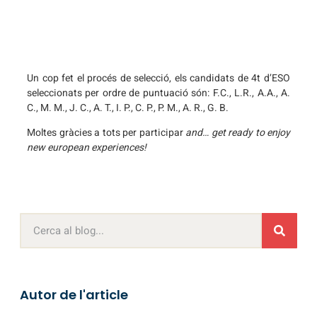
Un cop fet el procés de selecció, els candidats de 4t d’ESO
seleccionats per ordre de puntuació són:
F.C.,
L.R.,
A.A.,
A.
C.,
M. M.,
J. C.,
A. T.,
I. P.,
C. P.,
P. M.,
A. R.,
G. B.
Moltes gràcies a tots per participar
and… get ready to enjoy
new european experiences!
Autor de l'article