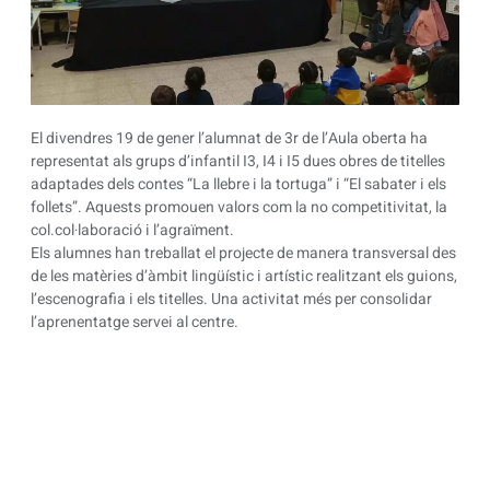
El divendres 19 de gener l’alumnat de 3r de l’Aula oberta ha
representat als grups d’infantil I3, I4 i I5 dues obres de titelles
adaptades dels contes “La llebre i la tortuga” i “El sabater i els
follets”. Aquests promouen valors com la no competitivitat, la
col.col·laboració i l’agraïment.
Els alumnes han treballat el projecte de manera transversal des
de les matèries d’àmbit lingüístic i artístic realitzant els guions,
l’escenografia i els titelles. Una activitat més per consolidar
l’aprenentatge servei al centre.