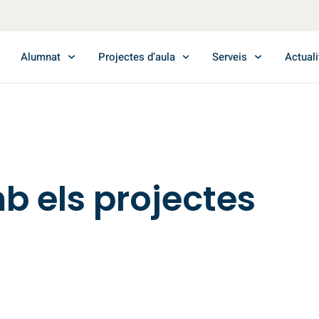
Alumnat
Projectes d’aula
Serveis
Actuali
els projectes