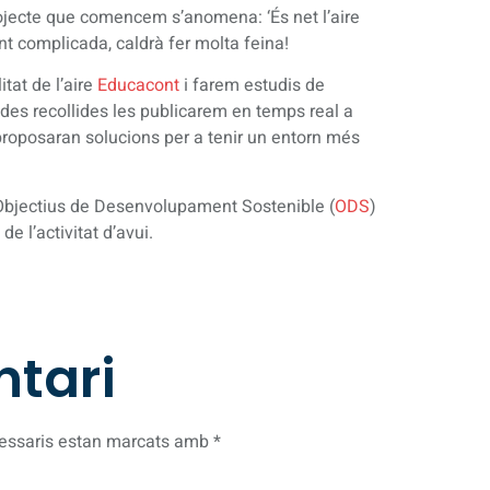
rojecte que comencem s’anomena: ‘És net l’aire
t complicada, caldrà fer molta feina!
tat de l’aire
Educacont
i farem estudis de
des recollides les publicarem en temps real a
proposaran solucions per a tenir un entorn més
bjectius de Desenvolupament Sostenible (
ODS
)
e l’activitat d’avui.
ntari
essaris estan marcats amb
*