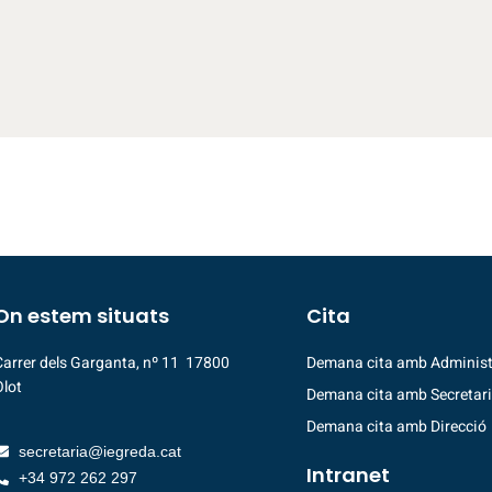
On estem situats
Cita
Carrer dels Garganta, nº 11 17800
Demana cita amb Administ
Olot
Demana cita amb Secretar
Demana cita amb Direcció
secretaria@iegreda.cat
Intranet
+34 972 262 297