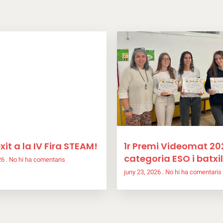
xit a la IV Fira STEAM!
1r Premi Videomat 20
categoria ESO i batxil
026
No hi ha comentaris
juny 23, 2026
No hi ha comentaris