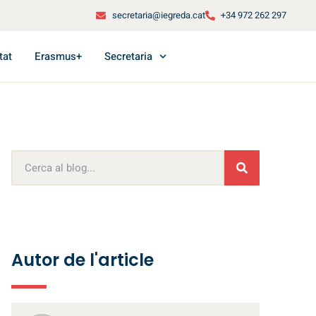
secretaria@iegreda.cat
+34 972 262 297
tat
Erasmus+
Secretaria
Autor de l'article