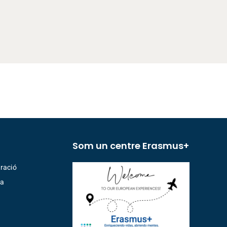
Som un centre Erasmus+
ració
ia