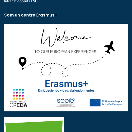
Intranet docents ESO
Som un centre Erasmus+