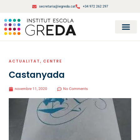
secretaria@iegreda.cat
+34 972 262 297
ACTUALITAT
,
CENTRE
Castanyada
novembre 11, 2020
No Comments