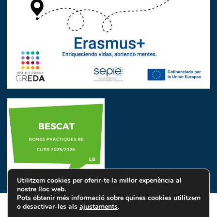
Utilitzem cookies per oferir-te la millor experiència al
nostre lloc web.
Pots obtenir més informació sobre quines cookies utilitzem
o desactivar-les als
ajustaments
.
Avís Legal
Política de Privacitat
Política de Cookies