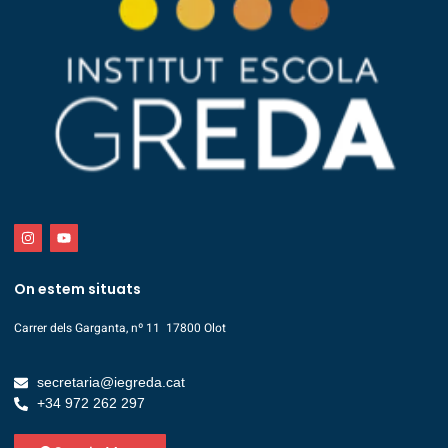
On estem situats
Carrer dels Garganta, nº 11 17800 Olot
secretaria@iegreda.cat
+34 972 262 297