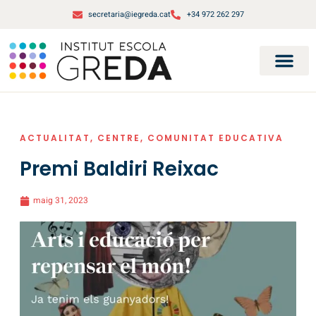
secretaria@iegreda.cat
+34 972 262 297
ACTUALITAT
,
CENTRE
,
COMUNITAT EDUCATIVA
Premi Baldiri Reixac
maig 31, 2023