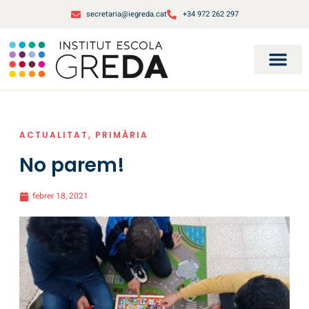
secretaria@iegreda.cat
+34 972 262 297
ACTUALITAT
,
PRIMÀRIA
No parem!
febrer 18, 2021