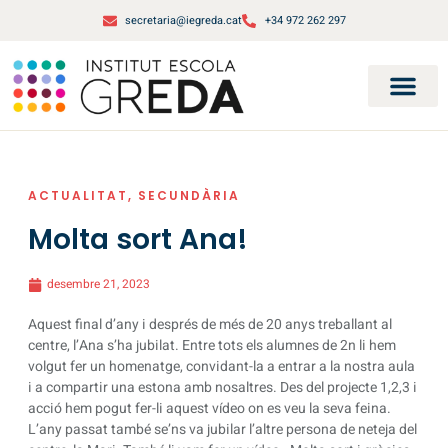
secretaria@iegreda.cat
+34 972 262 297
ACTUALITAT
,
SECUNDÀRIA
Molta sort Ana!
desembre 21, 2023
Aquest final d’any i després de més de 20 anys treballant al
centre, l’Ana s’ha jubilat. Entre tots els alumnes de 2n li hem
volgut fer un homenatge, convidant-la a entrar a la nostra aula
i a compartir una estona amb nosaltres. Des del projecte 1,2,3 i
acció hem pogut fer-li aquest vídeo on es veu la seva feina.
L’any passat també se’ns va jubilar l’altre persona de neteja del