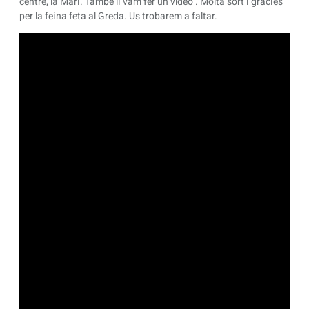
centre, la Mari. També li vam fer un vídeo . Molta sort i gràcies
per la feina feta al Greda. Us trobarem a faltar.