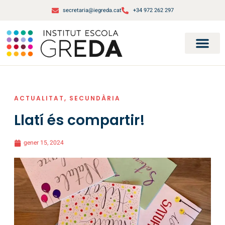
secretaria@iegreda.cat
+34 972 262 297
ACTUALITAT
,
SECUNDÀRIA
Llatí és compartir!
gener 15, 2024