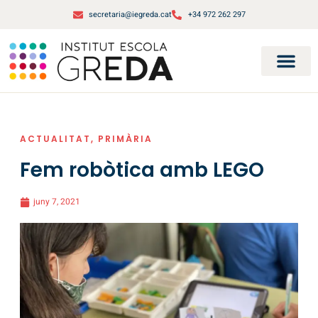
secretaria@iegreda.cat
+34 972 262 297
ACTUALITAT
,
PRIMÀRIA
Fem robòtica amb LEGO
juny 7, 2021