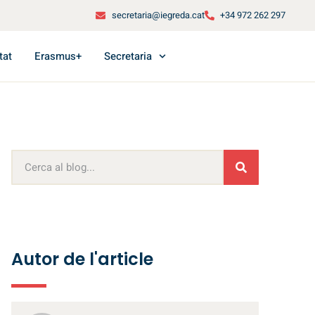
secretaria@iegreda.cat
+34 972 262 297
tat
Erasmus+
Secretaria
Autor de l'article