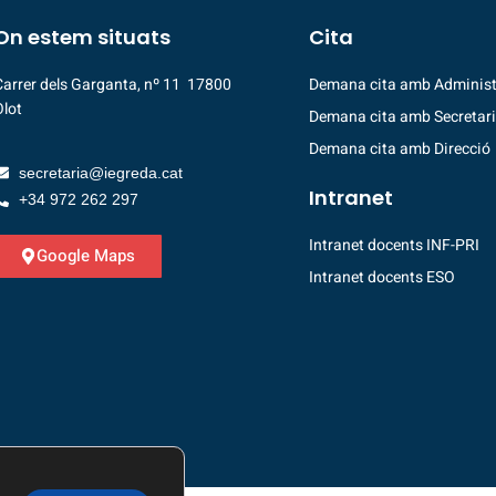
On estem situats
Cita
Carrer dels Garganta, nº 11 17800
Demana cita amb Administ
Olot
Demana cita amb Secretar
Demana cita amb Direcció
secretaria@iegreda.cat
Intranet
+34 972 262 297
Intranet docents INF-PRI
Google Maps
Intranet docents ESO