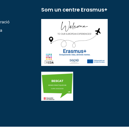
Som un centre Erasmus+
ració
ia