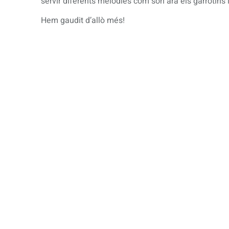
servir diferents melodies com són ara els garrotins i
Hem gaudit d’allò més!