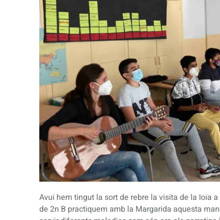
Avui hem tingut la sort de rebre la visita de la Ioia 
de 2n B practiquem amb la Margarida aquesta manera