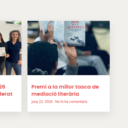
26
Premi a la millor tasca de
lerat
mediació literària
juny 22, 2026
No hi ha comentaris