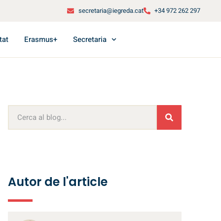
secretaria@iegreda.cat
+34 972 262 297
tat
Erasmus+
Secretaria
Autor de l'article