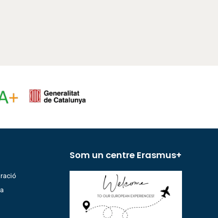
Som un centre Erasmus+
ració
ia