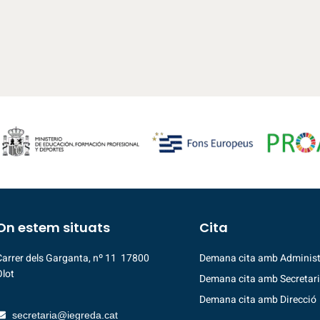
On estem situats
Cita
Carrer dels Garganta, nº 11 17800
Demana cita amb Administ
Olot
Demana cita amb Secretar
Demana cita amb Direcció
secretaria@iegreda.cat