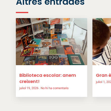
Altres entrades
Biblioteca escolar: anem
Gran è
creixent!
juliol 1, 2
juliol 19, 2026
No hi ha comentaris