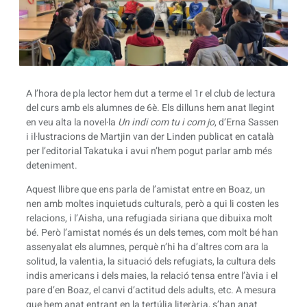
A l’hora de pla lector hem dut a terme el 1r el club de lectura
del curs amb els alumnes de 6è. Els dilluns hem anat llegint
en veu alta la novel·la
Un indi com tu i com jo
, d’Erna Sassen
i il·lustracions de Martjin van der Linden publicat en català
per l’editorial Takatuka i avui n’hem pogut parlar amb més
deteniment.
Aquest llibre que ens parla de l’amistat entre en Boaz, un
nen amb moltes inquietuds culturals, però a qui li costen les
relacions, i l’Aisha, una refugiada siriana que dibuixa molt
bé. Però l’amistat només és un dels temes, com molt bé han
assenyalat els alumnes, perquè n’hi ha d’altres com ara la
solitud, la valentia, la situació dels refugiats, la cultura dels
indis americans i dels maies, la relació tensa entre l’àvia i el
pare d’en Boaz, el canvi d’actitud dels adults, etc. A mesura
que hem anat entrant en la tertúlia literària, s’han anat