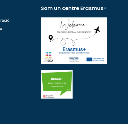
Som un centre Erasmus+
ració
ia