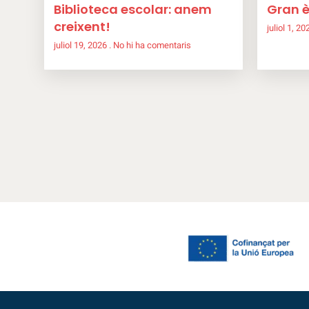
Biblioteca escolar: anem
Gran è
creixent!
juliol 1, 2
juliol 19, 2026
No hi ha comentaris