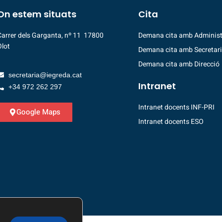
On estem situats
Cita
Carrer dels Garganta, nº 11 17800
Demana cita amb Administ
Olot
Demana cita amb Secretar
Demana cita amb Direcció
secretaria@iegreda.cat
Intranet
+34 972 262 297
Intranet docents INF-PRI
Google Maps
Intranet docents ESO