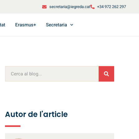
secretaria@iegreda.cat
+34 972 262 297
tat
Erasmus+
Secretaria
Autor de l'article