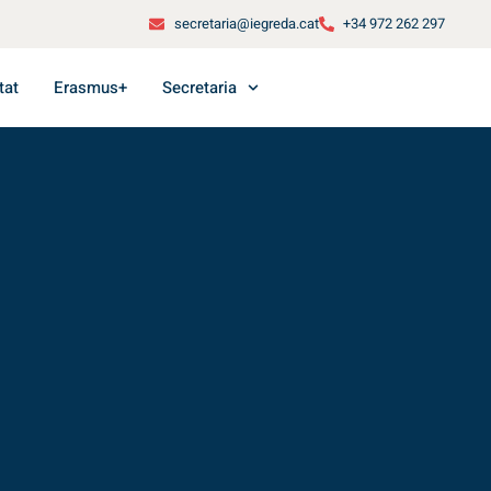
secretaria@iegreda.cat
+34 972 262 297
tat
Erasmus+
Secretaria