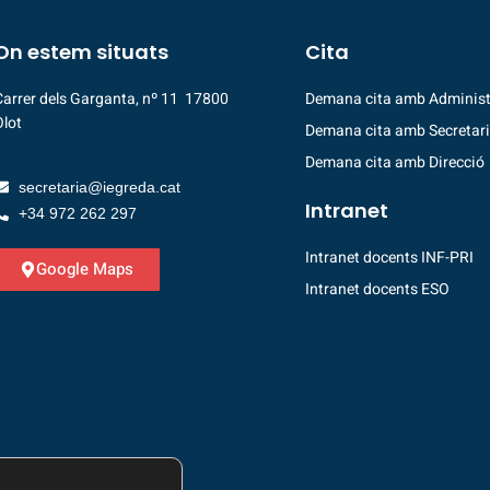
On estem situats
Cita
Carrer dels Garganta, nº 11 17800
Demana cita amb Administ
Olot
Demana cita amb Secretar
Demana cita amb Direcció
secretaria@iegreda.cat
Intranet
+34 972 262 297
Intranet docents INF-PRI
Google Maps
Intranet docents ESO