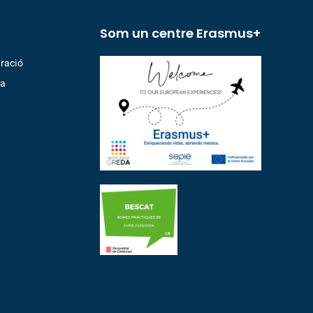
Som un centre Erasmus+
ració
ia