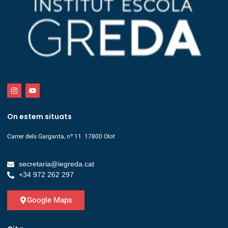
On estem situats
Carrer dels Garganta, nº 11 17800 Olot
secretaria@iegreda.cat
+34 972 262 297
Google Maps