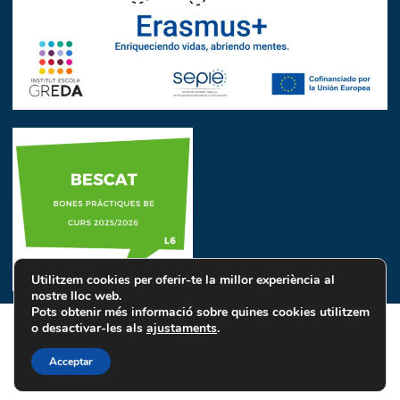
Utilitzem cookies per oferir-te la millor experiència al
nostre lloc web.
Pots obtenir més informació sobre quines cookies utilitzem
o desactivar-les als
ajustaments
.
Avís Legal
Política de Privacitat
Política de Cookies
Acceptar
INSTITUT ESCOLA GREDA