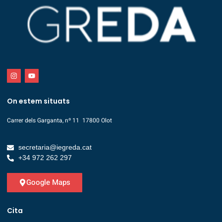
On estem situats
Carrer dels Garganta, nº 11 17800 Olot
secretaria@iegreda.cat
+34 972 262 297
Google Maps
Cita