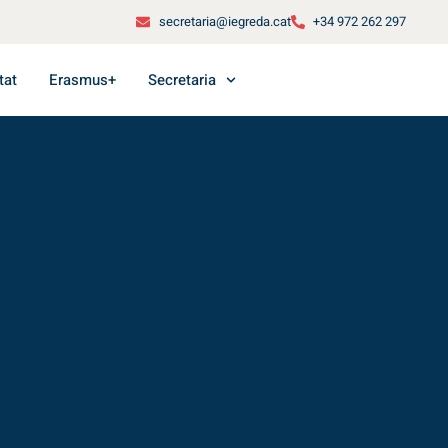
secretaria@iegreda.cat
+34 972 262 297
tat
Erasmus+
Secretaria