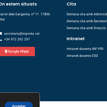
On estem situats
Cita
Carrer dels Garganta, nº 11 17800
Demana cita amb Administ
Olot
Demana cita amb Secretar
Demana cita amb Direcció
secretaria@iegreda.cat
Intranet
+34 972 262 297
Intranet docents INF-PRI
Google Maps
Intranet docents ESO
Acceptar