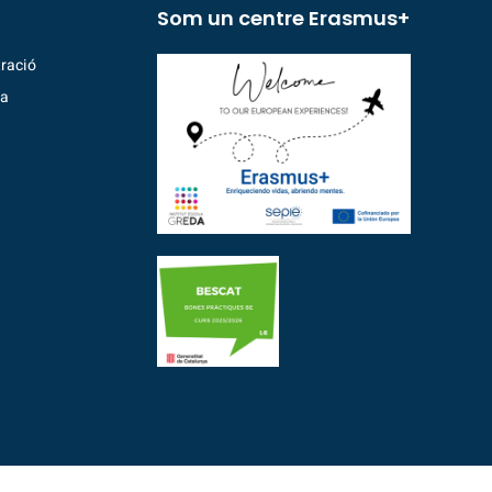
Som un centre Erasmus+
ració
ia