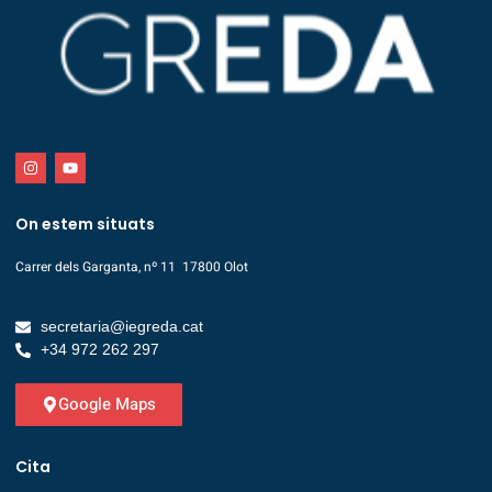
On estem situats
Carrer dels Garganta, nº 11 17800 Olot
secretaria@iegreda.cat
+34 972 262 297
Google Maps
Cita