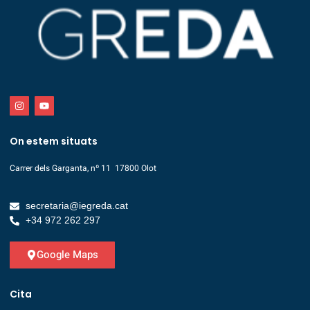
On estem situats
Carrer dels Garganta, nº 11 17800 Olot
secretaria@iegreda.cat
+34 972 262 297
Google Maps
Cita