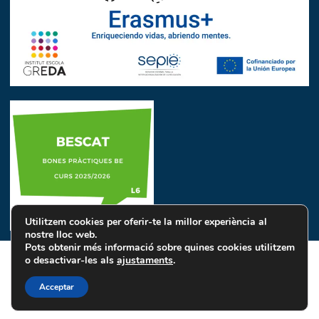
Utilitzem cookies per oferir-te la millor experiència al
nostre lloc web.
Pots obtenir més informació sobre quines cookies utilitzem
o desactivar-les als
ajustaments
.
Avís Legal
Política de Privacitat
Política de Cookies
Acceptar
INSTITUT ESCOLA GREDA