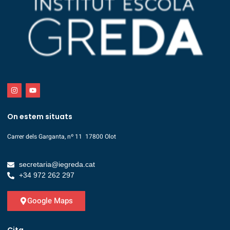
On estem situats
Carrer dels Garganta, nº 11 17800 Olot
secretaria@iegreda.cat
+34 972 262 297
Google Maps