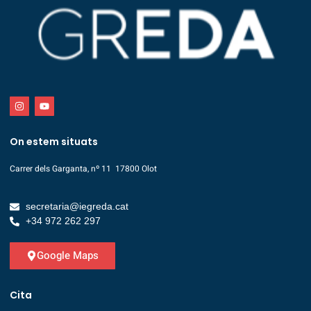
On estem situats
Carrer dels Garganta, nº 11 17800 Olot
secretaria@iegreda.cat
+34 972 262 297
Google Maps
Cita