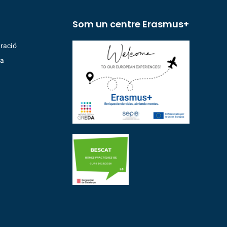
Som un centre Erasmus+
ració
ia