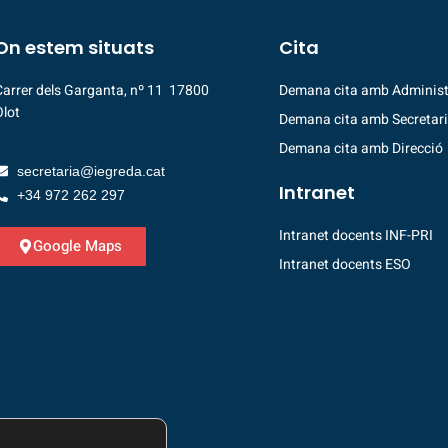
On estem situats
Cita
Carrer dels Garganta, nº 11 17800
Demana cita amb Administ
Olot
Demana cita amb Secretar
Demana cita amb Direcció
secretaria@iegreda.cat
Intranet
+34 972 262 297
Intranet docents INF-PRI
Google Maps
Intranet docents ESO