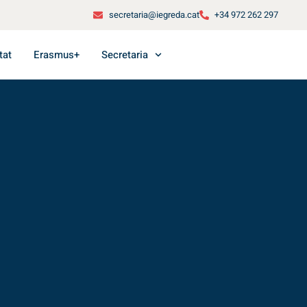
secretaria@iegreda.cat
+34 972 262 297
tat
Erasmus+
Secretaria