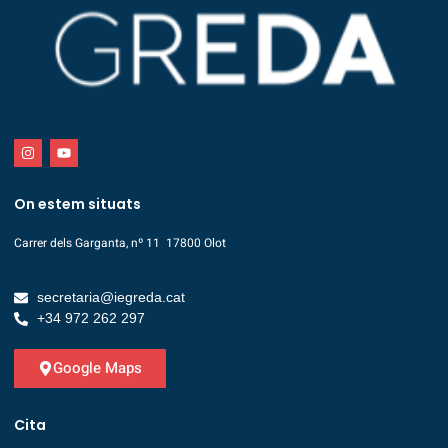
On estem situats
Carrer dels Garganta, nº 11 17800 Olot
secretaria@iegreda.cat
+34 972 262 297
Google Maps
Cita